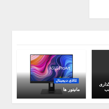
کالای دیجیتال
گذاری
سب
مانیتور ها