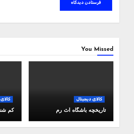
You Missed
کالای دیجیتال
کالای 
تاریخچه باشگاه آث رم
کم شن