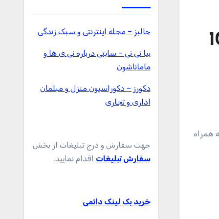
جالبز – مجله اینترنتی و سبک زندگی
ل Final 600x plus کلاس 10
بیا نی نی – سایتی درباره نی ی ها و
ماماناشون
دکورز – دکوراسیون منزل و مبلمان
اداری و تجاری
جهت سفارش و درج تبلیغات از بخش
سفارش تبلیغات
اقدام نمایید.
خرید بک لینک دائمی