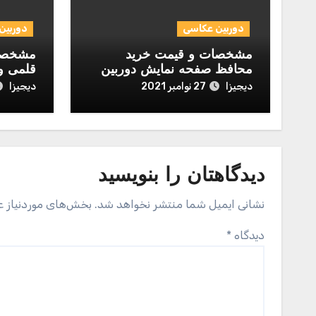
دوربین عکاسی
دوربین
مشخصات و قیمت خرید
مشخصات
محافظ صفحه نمایش دوربین
قلمی و
مدل Normal مناسب برای
igi Alkaline
دیجیزا
دیجیزا
27 نوامبر 2021
دوربین عکاسی نیکون D700
دیدگاهتان را بنویسید
نشانی ایمیل شما منتشر نخواهد شد.
بخش‌های موردنیاز ع
دیدگاه
*