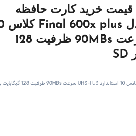
قیمت خرید کارت حافظه
microSDXC ویکومن مد
استاندارد UHS-I U3 سرعت 90MBs ظرفیت 128
S