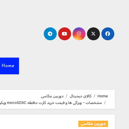
Ski
t
conten
Home
Home
کالای دیجیتال
دوربین عکاسی
مشخصات – ویژگی ها و قیمت خرید کارت حافظه microSDXC ویکومن مدل Final 600x plus کلاس 10 استاندارد UHS-I U3 سرعت 90MBs ظرفیت 128 گیگابایت به همراه آداپتور SD
دوربین عکاسی