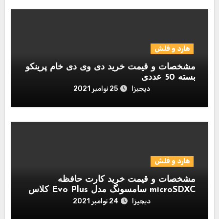
هارد و فلش
مشخصات و قیمت خرید دی وی دی خام پرینکو
بسته 50 عددی
دیجیزا
25 نوامبر 2021
هارد و فلش
مشخصات و قیمت خرید کارت حافظه
microSDXC سامسونگ مدل Evo Plus کلاس
10 استاندارد UHS-I U1 سرعت 80MBps
دیجیزا
24 نوامبر 2021
همراه با آداپتور SD ظرفیت 256 گیگابایت