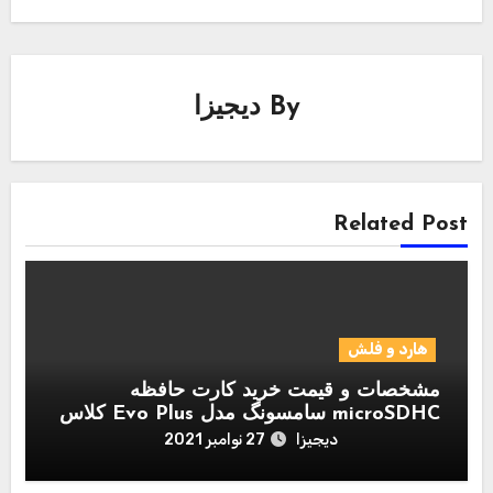
By
دیجیزا
Related Post
هارد و فلش
مشخصات و قیمت خرید کارت حافظه
microSDHC سامسونگ مدل Evo Plus کلاس
10 استاندارد UHS-I U1 سرعت 95MBps
دیجیزا
27 نوامبر 2021
همراه با آداپتور SD ظرفیت 128 گیگابایت