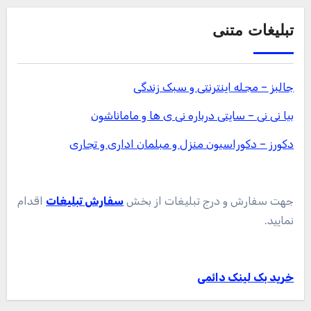
تبلیغات متنی
جالبز – مجله اینترنتی و سبک زندگی
بیا نی نی – سایتی درباره نی ی ها و ماماناشون
دکورز – دکوراسیون منزل و مبلمان اداری و تجاری
جهت سفارش و درج تبلیغات از بخش
سفارش تبلیغات
اقدام
نمایید.
خرید بک لینک دائمی