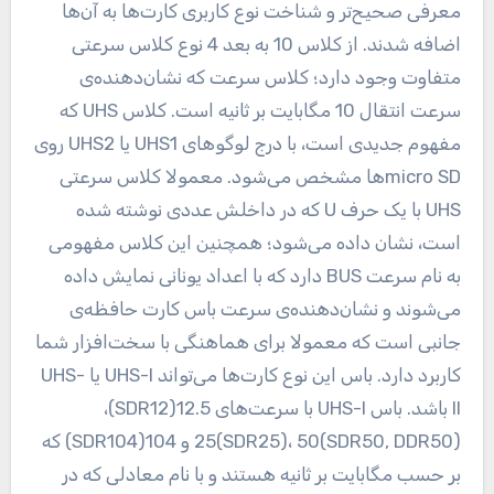
معرفی صحیح‌تر و شناخت نوع کاربری کارت‌ها به ‌آن‌ها
اضافه شدند. از کلاس 10 به بعد 4 نوع کلاس سرعتی
متفاوت وجود دارد؛ کلاس سرعت که نشان‌دهنده‌ی
سرعت انتقال 10 مگابایت بر ثانیه است. کلاس UHS که
مفهوم جدیدی است، با درج لوگو‌های UHS1 یا UHS2 روی
micro SDها مشخص می‌شود. معمولا کلاس سرعتی
UHS با یک حرف U که در داخلش عددی نوشته ‌شده
است، نشان داده می‌شود؛ همچنین این کلاس مفهومی
به نام سرعت BUS دارد که با اعداد یونانی نمایش داده
می‌شوند و نشان‌دهنده‌ی سرعت باس کارت حافظه‌ی
جانبی است که معمولا برای هماهنگی با سخت‌افزار شما
کاربرد دارد. باس این نوع کارت‌ها می‌تواند UHS-I یا UHS-
II باشد. باس UHS-I با سرعت‌های 12.5(SDR12)،
25(SDR25)، 50(SDR50, DDR50) و 104(SDR104) که
بر حسب مگابایت بر ثانیه هستند و با نام معادلی که در