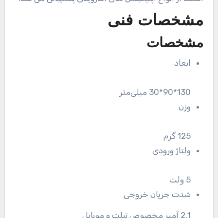
مشخصات فنی
مشخصات
ابعاد
130*90*30 میلی‌متر
وزن
125 گرم
ولتاژ ورودی
5 ولت
شدت جریان خروجی
2.1 آمپر مخصوص تبلت و موبایل