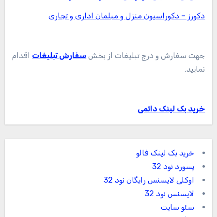
دکورز – دکوراسیون منزل و مبلمان اداری و تجاری
جهت سفارش و درج تبلیغات از بخش
سفارش تبلیغات
اقدام
نمایید.
خرید بک لینک دائمی
خرید بک لینک فالو
پسورد نود 32
اوکلی لایسنس رایگان نود 32
لایسنس نود 32
سئو سایت