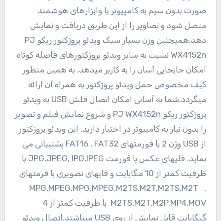
صورت بدون سیم به کامپیوتر یا وابزارهای هوشمند
متصل شود و تصاویر را از این طریق دریافت و نمایش
دهد.همیچنین وزن بسیار سبک ویدئو پروژکتور ریکو PJ
WX4152n نسبت به سایر ویدئو پروژکتورهای فاصله کوتاه
امکان جابجایی آسان را به کاربر میدهد. به همین منظور
کیف مخصوص حمل ویدئو پروژکتور به همراه آن ارائه
میگردد.شما به آسانی امکان اتصال فلش USB به ویدئو
پروژکتور ریکو PJ WX4152n و شروع نمایش فیلم و تصویر
را بدون نیاز به کامپیوتر در اختیار دارید. این ویدئو پروژکتور
از USB وژن 2 با فورمتهای FAT16 , FAT32 پشتیبانی می
نماید. فلیهای عکس با فورمت JPG,JPEG, IPG,IPEG با
ظرفیت کمتر از 10 مگابایت و فایهای تصویری با فرمتهای
,MPG,MPEG,MPG,MPEG,M2TS,M2T,M2TS,M2T
M2TS,M2T,M2P,MP4,MOV با ظرفیت کمتر از 4
گیگابایت قابل نمایش از روی USB میباشند.اتصال ویدئو