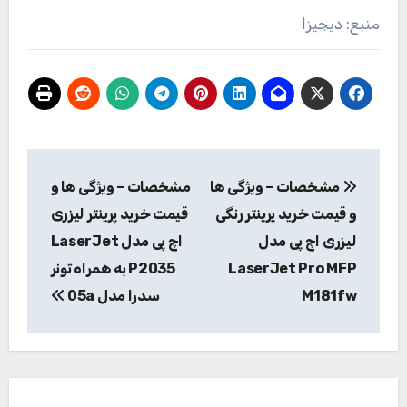
منبع: دیجیزا
راهبری
مشخصات – ویژگی ها
مشخصات – ویژگی ها و
نوشته
و قیمت خرید پرینتر رنگی
قیمت خرید پرینتر لیزری
لیزری اچ پی مدل
اچ پی مدل LaserJet
LaserJet Pro MFP
P2035 به همراه تونر
M181fw
سدرا مدل 05a