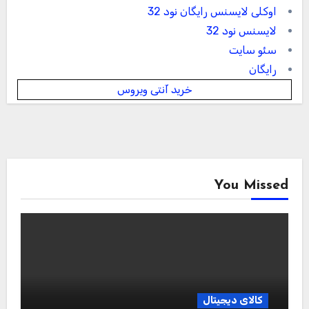
اوکلی لایسنس رایگان نود 32
لایسنس نود 32
سئو سایت
رایگان
خرید آنتی ویروس
You Missed
کالای دیجیتال