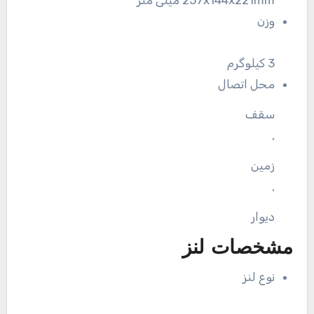
257x144x221mm میلی متر
وزن
3 کیلوگرم
محل اتصال
سقف
,
زمین
,
دیوار
مشخصات لنز
نوع لنز