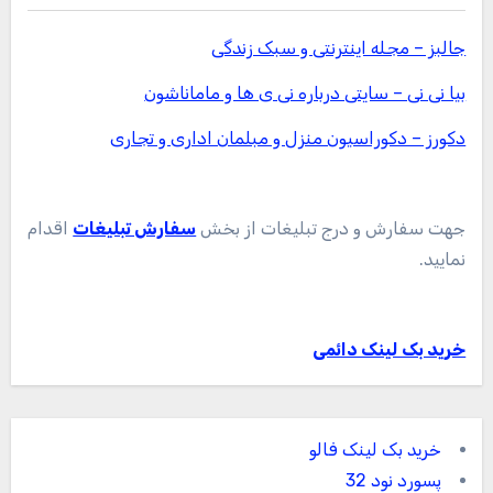
جالبز – مجله اینترنتی و سبک زندگی
بیا نی نی – سایتی درباره نی ی ها و ماماناشون
دکورز – دکوراسیون منزل و مبلمان اداری و تجاری
جهت سفارش و درج تبلیغات از بخش
سفارش تبلیغات
اقدام
نمایید.
خرید بک لینک دائمی
خرید بک لینک فالو
پسورد نود 32