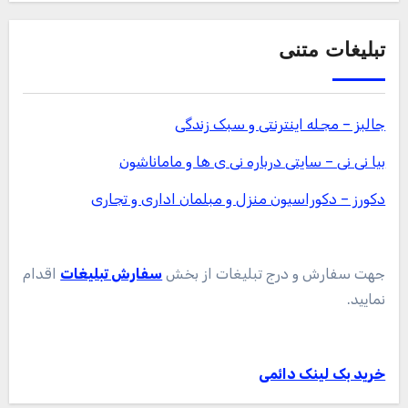
تبلیغات متنی
جالبز – مجله اینترنتی و سبک زندگی
بیا نی نی – سایتی درباره نی ی ها و ماماناشون
دکورز – دکوراسیون منزل و مبلمان اداری و تجاری
جهت سفارش و درج تبلیغات از بخش
سفارش تبلیغات
اقدام
نمایید.
خرید بک لینک دائمی