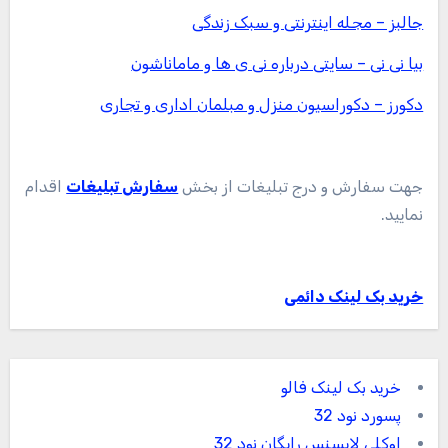
جالبز – مجله اینترنتی و سبک زندگی
بیا نی نی – سایتی درباره نی ی ها و ماماناشون
دکورز – دکوراسیون منزل و مبلمان اداری و تجاری
جهت سفارش و درج تبلیغات از بخش
سفارش تبلیغات
اقدام
نمایید.
خرید بک لینک دائمی
خرید بک لینک فالو
پسورد نود 32
اوکلی لایسنس رایگان نود 32