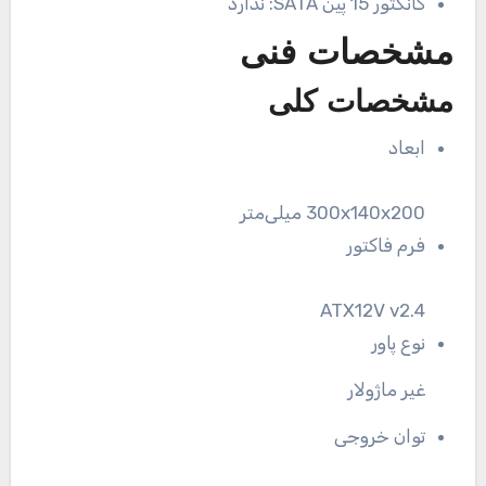
کانکتور 15 پین SATA:
ندارد
مشخصات فنی
مشخصات کلی
ابعاد
300x140x200 میلی‌متر
فرم فاکتور
ATX12V v2.4
نوع پاور
غیر ماژولار
توان خروجی