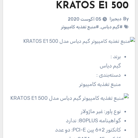
KRATOS E1 500
By
دیجیزا
05 آگوست 2020
#گیم دیاس
,
#منبع تغذیه کامپیوتر
برند
:
گیم دیاس
دسته‌بندی
:
منبع تغذیه کامپیوتر
نوع پاور:
غیر ماژولار
گواهینامه 80PLUS:
ندارد
کانکتور 2+6 پین PCI-E:
دو عدد