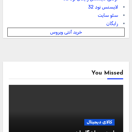
لایسنس نود 32
سئو سایت
رایگان
خرید آنتی ویروس
You Missed
کالای دیجیتال