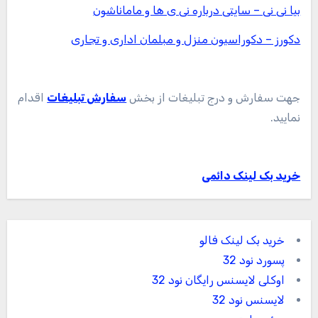
بیا نی نی – سایتی درباره نی ی ها و ماماناشون
دکورز – دکوراسیون منزل و مبلمان اداری و تجاری
جهت سفارش و درج تبلیغات از بخش
سفارش تبلیغات
اقدام
نمایید.
خرید بک لینک دائمی
خرید بک لینک فالو
پسورد نود 32
اوکلی لایسنس رایگان نود 32
لایسنس نود 32