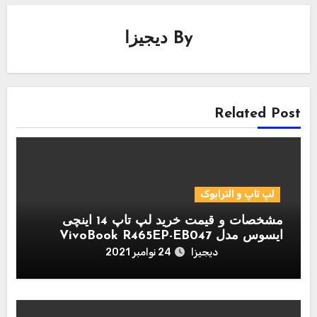
By
دیجیزا
Related Post
لپ تاپ و الترابوک
مشخصات و قیمت خرید لپ تاپ 14 اینچی
ایسوس مدل VivoBook R465EP-EB047
دیجیزا
24 نوامبر 2021