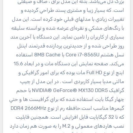
بزرگ دل می‌باشد. بدنه این مدل براق ‌، صاف و صیقلی
است. كه بسيار زيبا و مشتری پسند طراحي گرديده و
تغييرات زيادي با مدلهاي قبلي خود كرده است. اين مدل
با رنگ‌های مشكي و نقره‌ای عرضه شده و توانسته سليقه
بسیاری از کاربران را تامين نماید. این دستگاه با آخرین متد
روز طراحی شده و از جديدترين پردازنده قدرتمند اینتل
نسل هشتم Core i7-8565U با 8MB Cache استفاده
می‌کند. صفحه نمایش این دستگاه مات و در ابعاد 15.6
اینچ از نوع Full HD مات بوده که برای امور گرافیکی و
مالتی مدیا بسیار کاربردی است . در این مدل از چیپ
گرافیک NVIDIA® GeForce® MX130 DDR5 با حجم
چهار گیگا بایت استفاده شده كه براي گرافيست ها و حتي
گيمرها مناسب است.حافظه رم از نوع DDR4 2666MHz
كه تا 32 گیگابایت قابل افزايش است. همچنین قابلیت
نصب هاردهای معمولی و M.2 را به صورت هم زمان دارد