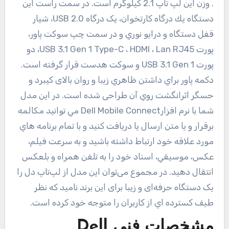
. وزن این لپ تاپ 2.1 کیلوگرم است. در سمت راست این
دستگاه يك درگاه کارتخوان، یک درگاه USB 2.0، شيار
قفل دستگاه و درايو نوري و در سمت چپ سوكت پاور،
پورت USB 3.1 Gen 1 Type-C ، HDMI ، Lan RJ45، دو
پورت USB 3.1 Gen 1 و سوكت هدست قرار گرفته است.
دكمه پاور براي داشتن ظاهري زيبا و روان بالای كيبرد و
حسگر اثرانگشت روي آن طراحی شده است. در اين مدل
شما با نرم افزارDell Mobile Connect مي توانيد مكالمه
برقرار و يا متن ارسال يا دريافت كنيد و با تمام برنامه هاي
مورد علاقه خود ارتباط داشته باشيد و به سرعت فيلم،
عكس، موسيقي، اسناد خود را به تلفن همراه و بلعكس
انتقال دهيد. در مجموع می‌توان این مدل از لپ‌تاپ‌ دل را
یک دستگاه حرفه‌ای و زيبا برای این برند نامید که نظر
طيف كسترده اي از کاربران را متوجه خود کرده است.
مشخصات فنی
Dell