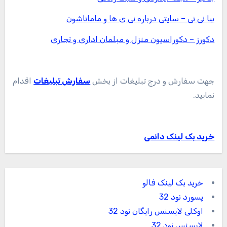
بیا نی نی – سایتی درباره نی ی ها و ماماناشون
دکورز – دکوراسیون منزل و مبلمان اداری و تجاری
جهت سفارش و درج تبلیغات از بخش
سفارش تبلیغات
اقدام
نمایید.
خرید بک لینک دائمی
خرید بک لینک فالو
پسورد نود 32
اوکلی لایسنس رایگان نود 32
لایسنس نود 32