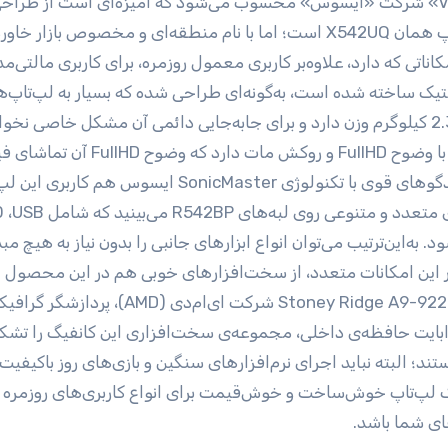
کارایی زیاد و درعین‌حال قیمت مناسب. درواقع این لپ‌تاپ همان X542UQ است؛ اما با نام منطقه‌ای و مخصوص بازار
اتی که دارد، علاوه‌بر کاربری معمول روزمره، برای کاربری مالتی‌مد
K54 بااینکه کاملا از پلاستیک ساخته شده است، به‌گونه‌ای طراحی شده که بسیار به لپ‌ت
و رده‌بالا شبیه است. این بدنه 23.2 میلی‌متر ضخامت و 2.3 کیلوگرم وزن دارد و برای جابه‌جایی دائمی آن مشکل خاصی 
داشت. صفحه‌نمایش 15.6اینچی این محصول، پنل TFT با وضوح FullHD و روکش مات دارد که 
محتوای تصویری اینترنتی را لذت‌بخش می‌کند. وجود بلندگوهای قوی با تکنولوژی SonicMaster ایسوس 
به‌عنوان یک محصول مالتی‌مدیا تقویت می‌کند. پورت‌های
HDMI ،VGA ، کارت‌خوان و USB Type-C می‌شود. به‌این‌ترتیب می‌توان انواع ابزارهای جانبی را بدون نیاز به هیچ
ار این امکانات متعدد، از سخت‌افزارهای خوبی هم در این محصول 
، هشت گیگابایت رم از نوع DDR4 و یک ترابایت حافظه‌ی داخلی، مجموعه‌ی سخت‌افزاری این کانفیگ را تش
 البته نباید اجرای نرم‌افزارهای سنگین و بازی‌های روز باکیفیت ر
 یک لپ‌تاپ خوش‌ساخت و خوش‌قیمت برای انواع کاربری‌های روزمره