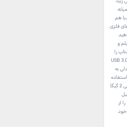
 خاورمیانه
یا هم
اپ‌های فلزی
نخواهید
وضوح FullHD آن تماشای فیلم و
هم کاربری این لپ‌تاپ را
 متعدد و متنوعی روی لبه‌های R542BP می‌بینید که شامل USB 3.0 ،USB
 مبدلی به
استفاده
کرده است. پردازنده‌ی مرکزی کم‌مصرف اما کار راه‌انداز Stoney Ridge A9-9225 شرکت ای‌ام‌دی (AMD)، پردازشگر گرافیکی 2 گیگا
کیل
ا از
 خود