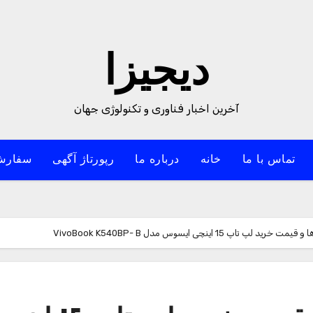
دیجیزا
آخرین اخبار فناوری و تکنولوژی جهان
تماس با ما
خانه
درباره ما
رپورتاژ آگهی
سفارش
پ 15 اینچی ایسوس مدل VivoBook K540BP- B