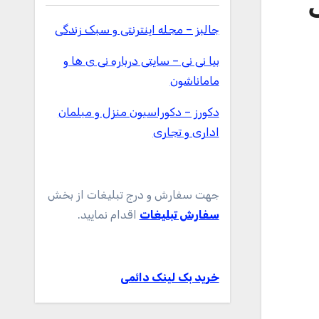
1 اینچی
جالبز – مجله اینترنتی و سبک زندگی
بیا نی نی – سایتی درباره نی ی ها و
ماماناشون
دکورز – دکوراسیون منزل و مبلمان
اداری و تجاری
جهت سفارش و درج تبلیغات از بخش
سفارش تبلیغات
اقدام نمایید.
خرید بک لینک دائمی