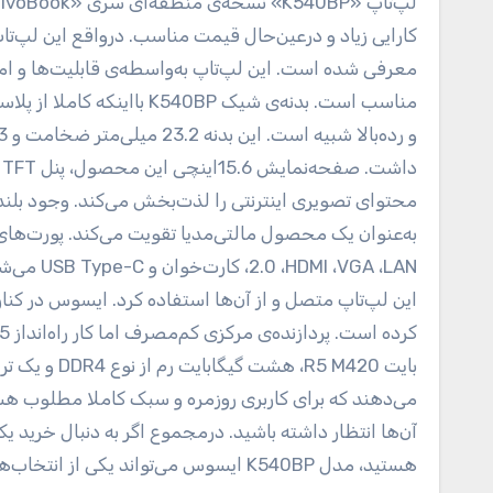
لپ‌تاپ «K540BP» نسخه‌ی منطقه‌ای سری «VivoBook» شرکت «ایسوس» محسوب می‌شود که آمیزه‌ای است از طراحی زیبا،
معرفی شده است. این لپ‌تاپ به‌واسطه‌ی قابلیت‌ها و امکان
مناسب است. بدنه‌ی شیک 0BP
2.0 ،،LAN
این لپ‌تاپ متصل و از آن‌ها استفاده کرد. ایسوس در کن
بایت R5 M420
می‌دهند که برای کاربری روزمره و سبک کاملا مطلوب هستند؛
آن‌ها انتظار داشته باشید. درمجموع اگر به دنبال خرید
هستید، مدل K540BP ایسوس می‌تواند یکی از انتخاب‌های شما باشد.