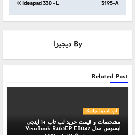
Ideapad 330 – L
3195-A
By
دیجیزا
Related Post
لپ تاپ و الترابوک
مشخصات و قیمت خرید لپ تاپ 14 اینچی
ایسوس مدل VivoBook R465EP-EB047