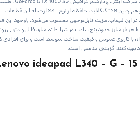
حساب باز کرد. پردازنده‌ی مرکزی‌ Core i5 9300H ساخت شرکت اینتل، پردازشگر گرافیکی‌  GTX 1050 3G
گیگابایت رم از نوع DDR4 و یک ترابایت حافظه‌ی داخلی و هم چنین 128 گیگابایت حافظه از نوع SSD ازجمله این قطعات
در این لپ‌تاپ، مزیت قابل‌توجهی محسوب می‌شود. با‌وجود این ق
 با هر بار شارژ حدود پنج ساعت در شرایط تماشای فایل ویدئویی رو
Idea لنوو یک محصول ارزان‌ با کاربری عمومی و کیفیت ساخت متوسط است و برای افرادی ک
 تهیه کنند، گزینه‌ی مناسبی است.
Lenovo ideapad L340 – G – 15 