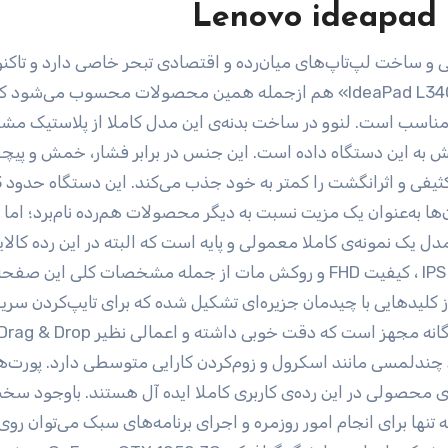
Lenovo ideapad L
 ساخت لپ‌تاپ‌های میان‌رده و اقتصادی تبحر خاصی دارد و تاکن
مدل‌های بسیاری را در این رده تولید کرده است. مدل‌ «IdeaPad L340» هم از‌جمله همین محصولات محسوب می‌شود 
مناسب است. لنوو در ساخت بدنه‌ی این مدل کاملا از پلاستیک مش
ش به این دستگاه داده است. این جنس در برابر فشار، خمش و پی
مقاومت قابل‌
که نمی‌توان از آن‌ها به‌عنوان یک مزیت نسبت به دیگر محصولات هم‌رده نام‌برد؛ ام
 یک نمونه‌ی کاملا معمولی و پایه است که البته در این رده‌ کالایی
بیشتر از این را هم نباید داشت. اندازه‌ی 15.6‌اینچی با پنل‌ IPS ، کیفیت‌ FHD و روکش مات از جمله مشخصات کل
ل از نوع‌ AccuType‌ لنوو است و از کلیدهایی با چیدمان جزیره‌ای تشکیل شده که برای تایپ‌کردن سر
های چندلمسی مانند اسکرول و زوم‌کردن کارایی متوسطی دارد. پورت‌
محصولی در این رده‌ی کاربری کاملا ایده آل هستند. با‌وجود سخت‌
‌ی خوبی است که البته تنها برای انجام امور روزمره و اجرای برنامه‌های سبک می‌توان روی