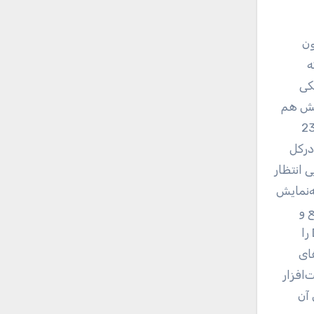
ون
که
کی
چش هم
قبولی دارد و نسبت به سطوح براق، لکه و کثیفی و اثرانگشت را کمتر به خود جذب می‌کند. این دستگاه حدود 23
ا درکل
 انتظار
ی این صفحه‌نمایش
یع و
طولانی‌مدت مناسب هستند. تاچ‌پد هم به کلیک‌های جداگانه مجهز است که دقت خوبی داشته و اعمالی نظیر‌ Drag‌ & Drop‌ را
های
افزار
 آن‌