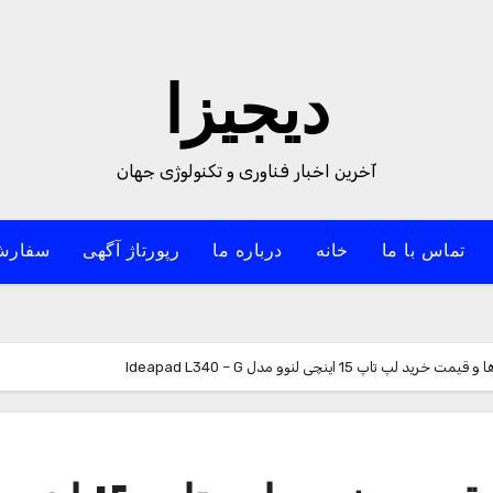
دیجیزا
آخرین اخبار فناوری و تکنولوژی جهان
تماس با ما
خانه
درباره ما
رپورتاژ آگهی
سفارش
تاپ 15 اینچی لنوو مدل Ideapad L340 – G