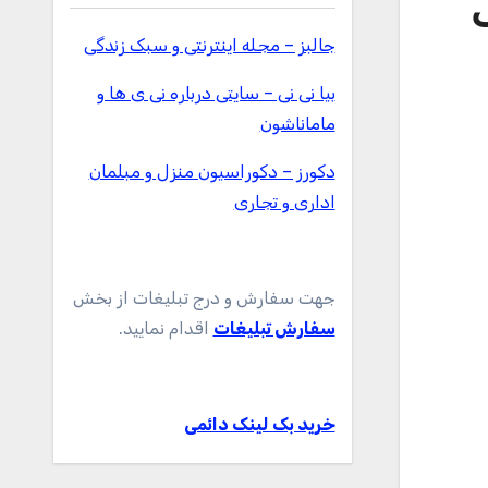
1 اینچی
جالبز – مجله اینترنتی و سبک زندگی
بیا نی نی – سایتی درباره نی ی ها و
ماماناشون
دکورز – دکوراسیون منزل و مبلمان
اداری و تجاری
جهت سفارش و درج تبلیغات از بخش
سفارش تبلیغات
اقدام نمایید.
خرید بک لینک دائمی