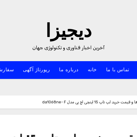
دیجیزا
آخرین اخبار فناوری و تکنولوژی جهان
تماس با ما
خانه
درباره ما
رپورتاژ آگهی
سفارش
پ تاپ 15 اینچی اچ پی مدل da1068ne- F