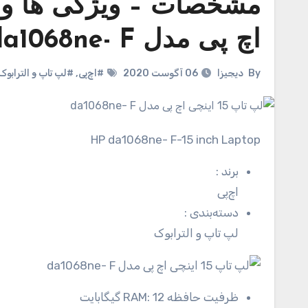
اچ پی مدل da1068ne- F
By
دیجیزا
06 آگوست 2020
#اچ‌پی
,
#لپ تاپ و الترابوک
HP da1068ne- F-15 inch Laptop
برند
:
اچ‌پی
دسته‌بندی
:
لپ تاپ و الترابوک
ظرفیت حافظه RAM:
12 گیگابایت