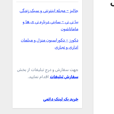
1 اینچی
جالبز – مجله اینترنتی و سبک زندگی
بیا نی نی – سایتی درباره نی ی ها و
ماماناشون
دکورز – دکوراسیون منزل و مبلمان
اداری و تجاری
جهت سفارش و درج تبلیغات از بخش
سفارش تبلیغات
اقدام نمایید.
خرید بک لینک دائمی