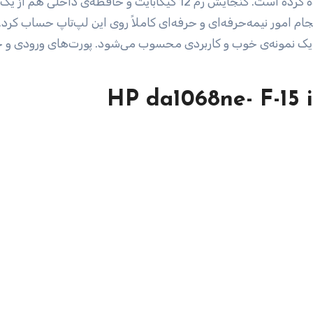
کنار پردازشگر گرافیکی مجزای GeForce MX110 استفاده کرده است. گنجایش رم 12 گیگابایت و حافظه‌ی داخل
م امور نیمه‌حرفه‌ای و حرفه‌ای کاملاً روی این لپ‌تاپ حساب کرد.
15اینچی این دستگاه FULLHD است که یک نمونه‌ی خوب و کاربردی محسوب می‌شود. پورت‌های ورود
HP da1068ne- F-15 