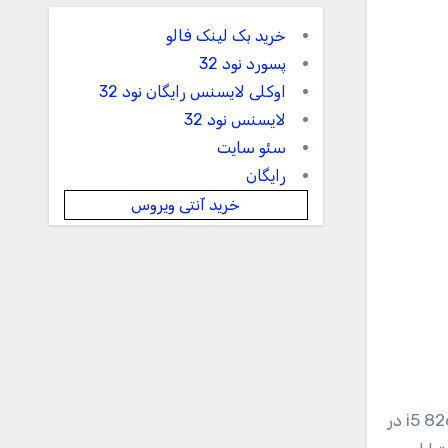
خرید بک لینک فالو
پسورد نود 32
اوکلی لایسنس رایگان نود 32
لایسنس نود 32
سئو سایت
رایگان
خرید آنتی ویروس
محصولات ساخت این شرکت سری «da1068ne» نام دارد. اچ‌پی در پیکره‌بندی سخت‌افزاری این محصول از پردازنده‌‌ی i5 8265U در