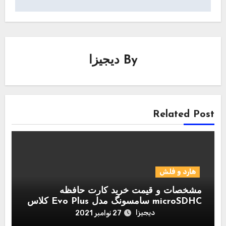
By
دیجیزا
Related Post
هارد و فلش
مشخصات و قیمت خرید کارت حافظه
microSDHC سامسونگ مدل Evo Plus کلاس
10 استاندارد UHS-I U1 سرعت 95MBps
دیجیزا
27 نوامبر 2021
همراه با آداپتور SD ظرفیت 128 گیگابایت