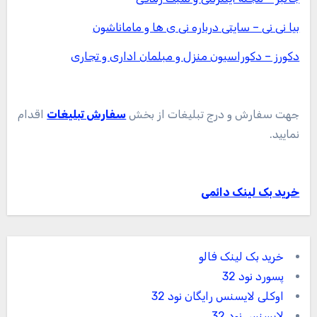
بیا نی نی – سایتی درباره نی ی ها و ماماناشون
دکورز – دکوراسیون منزل و مبلمان اداری و تجاری
جهت سفارش و درج تبلیغات از بخش
سفارش تبلیغات
اقدام
نمایید.
خرید بک لینک دائمی
خرید بک لینک فالو
پسورد نود 32
اوکلی لایسنس رایگان نود 32
لایسنس نود 32