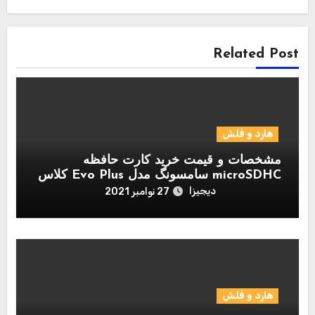
Related Post
هارد و فلش
مشخصات و قیمت خرید کارت حافظه
microSDHC سامسونگ مدل Evo Plus کلاس
10 استاندارد UHS-I U1 سرعت 95MBps
دیجیزا
27 نوامبر 2021
همراه با آداپتور SD ظرفیت 128 گیگابایت
هارد و فلش