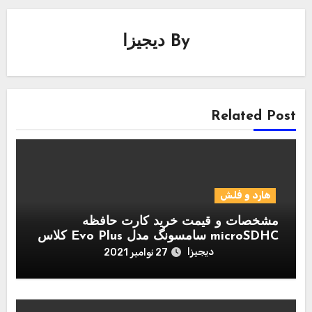
By
دیجیزا
Related Post
هارد و فلش
مشخصات و قیمت خرید کارت حافظه
microSDHC سامسونگ مدل Evo Plus کلاس
10 استاندارد UHS-I U1 سرعت 95MBps
دیجیزا
27 نوامبر 2021
همراه با آداپتور SD ظرفیت 128 گیگابایت