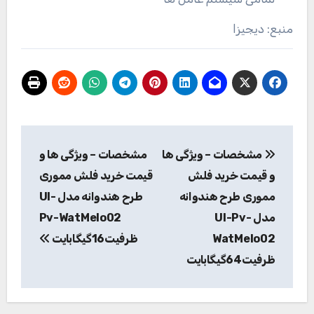
منبع: دیجیزا
راهبری
مشخصات – ویژگی ها
مشخصات – ویژگی ها و
نوشته
و قیمت خرید فلش
قیمت خرید فلش مموری
مموری طرح هندوانه
طرح هندوانه مدل Ul-
مدل Ul-Pv-
Pv-WatMelo02
WatMelo02
ظرفیت16گیگابایت
ظرفیت64گیگابایت