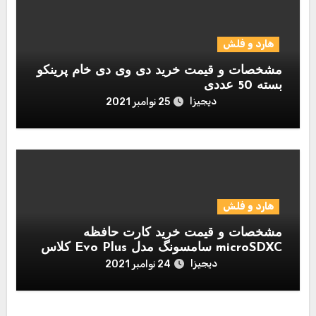
هارد و فلش
مشخصات و قیمت خرید دی وی دی خام پرینکو
بسته 50 عددی
دیجیزا
25 نوامبر 2021
هارد و فلش
مشخصات و قیمت خرید کارت حافظه
microSDXC سامسونگ مدل Evo Plus کلاس
10 استاندارد UHS-I U1 سرعت 80MBps
دیجیزا
24 نوامبر 2021
همراه با آداپتور SD ظرفیت 256 گیگابایت