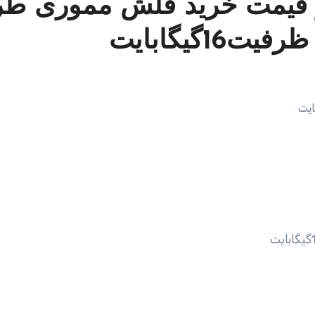
 قیمت خرید فلش مموری طر