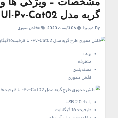
مشخصات – ویژگی ها و
گربه مدل Ul-Pv-Cat02 ظرفیت16گیگابایت
By
دیجیزا
06 آگوست 2020
#فلش مموری
برند
:
متفرقه
دسته‌بندی
:
فلش مموری
رابط:
USB 2.0
ظرفیت:
16 گیگابایت
مقاومت در برابر آب:
بله