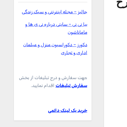
ح
جالبز – مجله اینترنتی و سبک زندگی
بیا نی نی – سایتی درباره نی ی ها و
ماماناشون
دکورز – دکوراسیون منزل و مبلمان
اداری و تجاری
جهت سفارش و درج تبلیغات از بخش
سفارش تبلیغات
اقدام نمایید.
خرید بک لینک دائمی