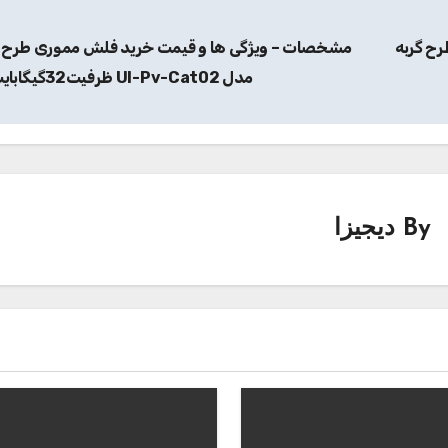
ح گربه
مشخصات – ویژگی ها و قیمت خرید فلش مموری طرح گ
مدل Ul-Pv-Cat02 ظرفیت32گیگابایت
By
دیجیزا