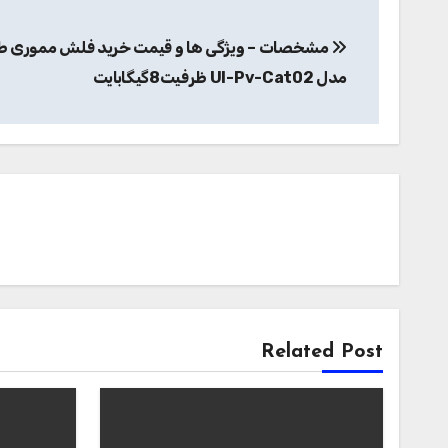
راهبری
مشخصات – ویژگی ها و قیمت خرید فلش مموری طر
نوشته
مدل Ul-Pv-Cat02 ظرفیت8گیگابایت
Related Post