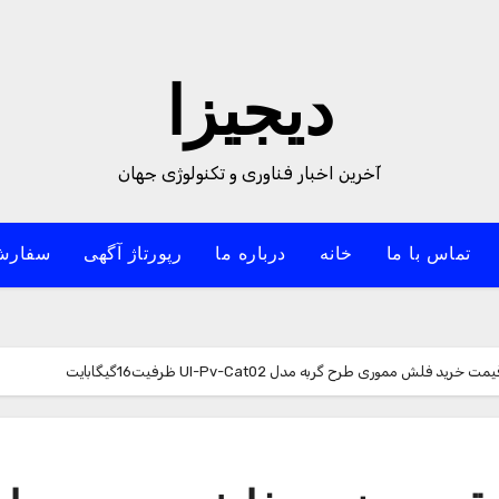
دیجیزا
آخرین اخبار فناوری و تکنولوژی جهان
تماس با ما
خانه
درباره ما
رپورتاژ آگهی
سفارش
ش مموری طرح گربه مدل Ul-Pv-Cat02 ظرفیت16گیگابایت