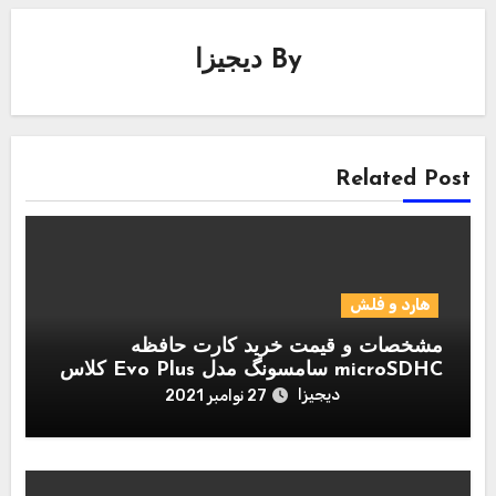
By
دیجیزا
Related Post
هارد و فلش
مشخصات و قیمت خرید کارت حافظه
microSDHC سامسونگ مدل Evo Plus کلاس
10 استاندارد UHS-I U1 سرعت 95MBps
دیجیزا
27 نوامبر 2021
همراه با آداپتور SD ظرفیت 128 گیگابایت