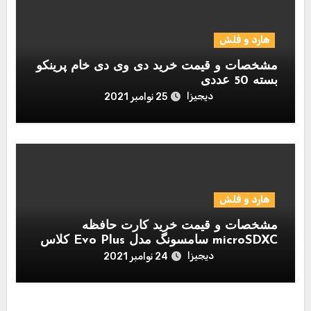
هارد و فلش
مشخصات و قیمت خرید دی وی دی خام پرینکو
بسته 50 عددی
دیجیزا
25 نوامبر 2021
هارد و فلش
مشخصات و قیمت خرید کارت حافظه
microSDXC سامسونگ مدل Evo Plus کلاس
10 استاندارد UHS-I U1 سرعت 80MBps
دیجیزا
24 نوامبر 2021
همراه با آداپتور SD ظرفیت 256 گیگابایت