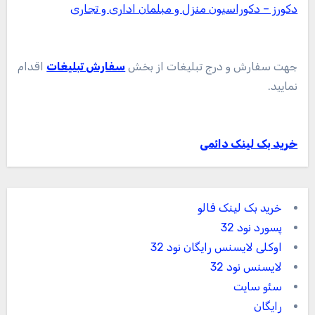
دکورز – دکوراسیون منزل و مبلمان اداری و تجاری
جهت سفارش و درج تبلیغات از بخش
سفارش تبلیغات
اقدام
نمایید.
خرید بک لینک دائمی
خرید بک لینک فالو
پسورد نود 32
اوکلی لایسنس رایگان نود 32
لایسنس نود 32
سئو سایت
رایگان