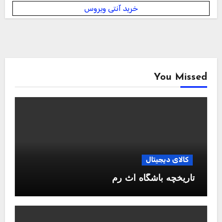
خرید آنتی ویروس
You Missed
کالای دیجیتال
تاریخچه باشگاه آث رم