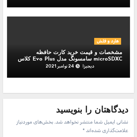
هارد و فلش
مشخصات و قیمت خرید کارت حافظه
microSDXC سامسونگ مدل Evo Plus کلاس
10 استاندارد UHS-I U1 سرعت 80MBps
دیجیزا
24 نوامبر 2021
همراه با آداپتور SD ظرفیت 256 گیگابایت
دیدگاهتان را بنویسید
نشانی ایمیل شما منتشر نخواهد شد.
بخش‌های موردنیاز
علامت‌گذاری شده‌اند
*