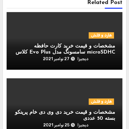
Related Post
هارد و فلش
مشخصات و قیمت خرید کارت حافظه
microSDHC سامسونگ مدل Evo Plus کلاس
10 استاندارد UHS-I U1 سرعت 95MBps
دیجیزا
27 نوامبر 2021
همراه با آداپتور SD ظرفیت 128 گیگابایت
هارد و فلش
مشخصات و قیمت خرید دی وی دی خام پرینکو
بسته 50 عددی
دیجیزا
25 نوامبر 2021