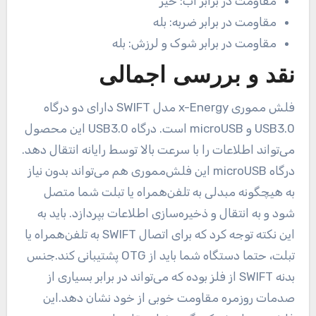
مقاومت در برابر آب:
خیر
مقاومت در برابر ضربه:
بله
مقاومت در برابر شوک و لرزش:
بله
نقد و بررسی اجمالی
فلش مموری x-Energy مدل SWIFT دارای دو درگاه
USB3.0 و microUSB است. درگاه USB3.0 این محصول
می‌تواند اطلاعات را با سرعت بالا توسط رایانه انتقال دهد.
درگاه microUSB این فلش‌مموری هم می‌تواند بدون نیاز
به هیچگونه مبدلی به تلفن‌همراه یا تبلت شما متصل
شود و به انتقال و ذخیره‌سازی اطلاعات بپردازد. باید به
این نکته توجه کرد که برای اتصال SWIFT به تلفن‌همراه یا
تبلت، حتما دستگاه شما باید از OTG پشتیبانی کند.جنس
بدنه SWIFT از فلز بوده که می‌تواند در برابر بسیاری از
صدمات روزمره مقاومت خوبی از خود نشان دهد.این