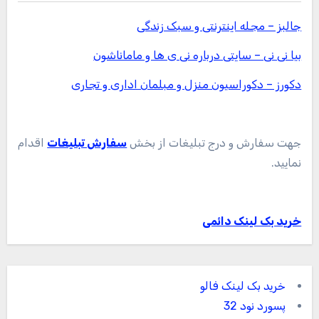
جالبز – مجله اینترنتی و سبک زندگی
بیا نی نی – سایتی درباره نی ی ها و ماماناشون
دکورز – دکوراسیون منزل و مبلمان اداری و تجاری
جهت سفارش و درج تبلیغات از بخش
سفارش تبلیغات
اقدام
نمایید.
خرید بک لینک دائمی
خرید بک لینک فالو
پسورد نود 32