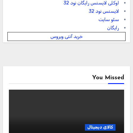
اوکلی لایسنس رایگان نود 32
لایسنس نود 32
سئو سایت
رایگان
خرید آنتی ویروس
You Missed
کالای دیجیتال