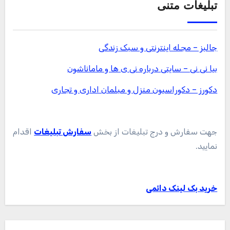
تبلیغات متنی
جالبز – مجله اینترنتی و سبک زندگی
بیا نی نی – سایتی درباره نی ی ها و ماماناشون
دکورز – دکوراسیون منزل و مبلمان اداری و تجاری
جهت سفارش و درج تبلیغات از بخش
سفارش تبلیغات
اقدام
نمایید.
خرید بک لینک دائمی