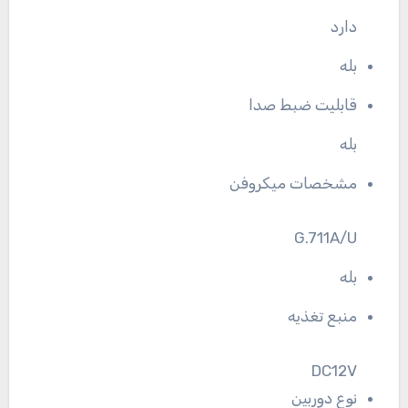
دارد
بله
قابلیت ضبط صدا
بله
مشخصات میکروفن
G.711A/U
بله
منبع تغذیه
DC12V
نوع دوربین