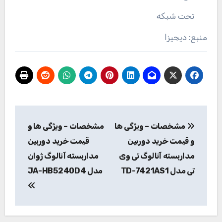
تحت شبکه
منبع: دیجیزا
راهبری
مشخصات – ویژگی ها
مشخصات – ویژگی ها و
نوشته
و قیمت خرید دوربین
قیمت خرید دوربین
مداربسته آنالوگ تی وی
مداربسته آنالوگ ژوان
تی مدل TD-7421AS1
مدل JA-HB5240D4