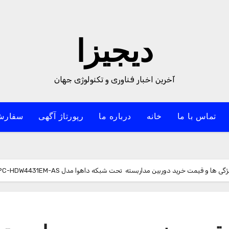
دیجیزا
آخرین اخبار فناوری و تکنولوژی جهان
تماس با ما
خانه
درباره ما
رپورتاژ آگهی
سفارش
ا و قیمت خرید دوربین مداربسته تحت شبکه داهوا مدل IPC-HDW4431EM-AS