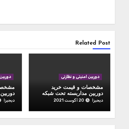
Related Post
دوربین امنیتی و نظارتی
دوربین 
مشخصات و قیمت خرید
مشخصات
دوربین مداربسته تحت شبکه
دوربین
هایک ویژن مدل DS-
مدل Mijia MJSXJ02CM
دیجیزا
دیجیزا
20 آگوست 2021
2CD2020F-I