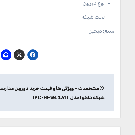
نوع دوربین
تحت شبکه
منبع: دیجیزا
راهبری
مشخصات – ویژگی ها و قیمت خرید دوربین مداربس
نوشته
شبکه داهوا مدل IPC-HFW4431T