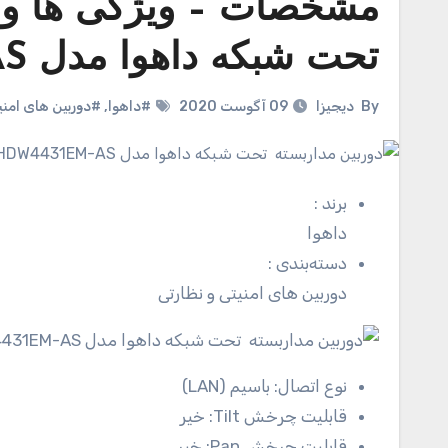
مشخصات – ویژگی ها و ق
تحت شبکه داهوا مدل IPC-HDW4431EM-AS
By
دیجیزا
09 آگوست 2020
#داهوا
,
#دوربین های امنیت
برند
:
داهوا
دسته‌بندی
:
دوربین های امنیتی و نظارتی
نوع اتصال:
باسیم (LAN)
قابلیت چرخش Tilt:
خیر
قابلیت چرخش Pan:
خیر