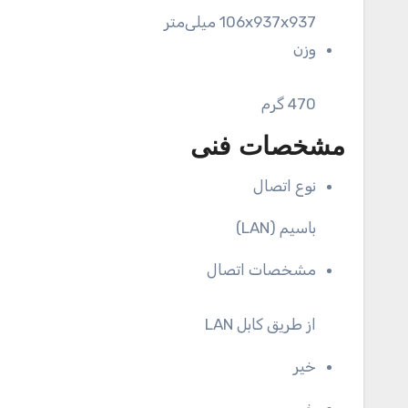
106x937x937 میلی‌متر
وزن
470 گرم
مشخصات فنی
نوع اتصال
باسیم (LAN)
مشخصات اتصال
از طریق کابل LAN
خیر