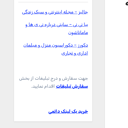
جالبز – مجله اینترنتی و سبک زندگی
بیا نی نی – سایتی درباره نی ی ها و
ماماناشون
دکورز – دکوراسیون منزل و مبلمان
اداری و تجاری
جهت سفارش و درج تبلیغات از بخش
سفارش تبلیغات
اقدام نمایید.
خرید بک لینک دائمی