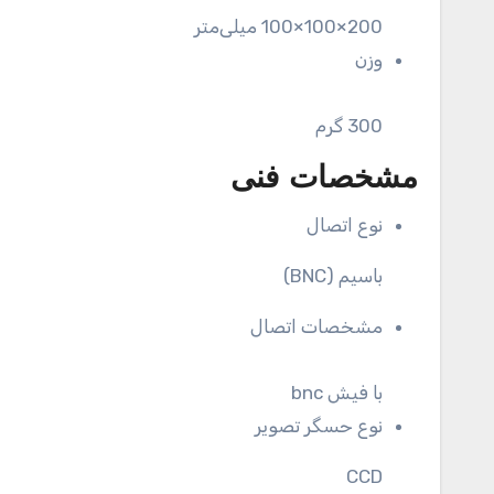
200×100×100 میلی‌متر
وزن
300 گرم
مشخصات فنی
نوع اتصال
باسیم (BNC)
مشخصات اتصال
با فیش bnc
نوع حسگر تصویر
CCD