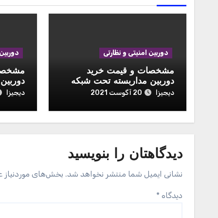
دوربین امنیتی و نظارتی
دوربین 
مشخصات و قیمت خرید
مشخصات
دوربین مداربسته تحت شبکه
دوربین
هایک ویژن مدل DS-
مدل Mijia MJSXJ02CM
دیجیزا
دیجیزا
20 آگوست 2021
2CD2020F-I
دیدگاهتان را بنویسید
نشانی ایمیل شما منتشر نخواهد شد.
بخش‌های موردنیاز ع
دیدگاه
*