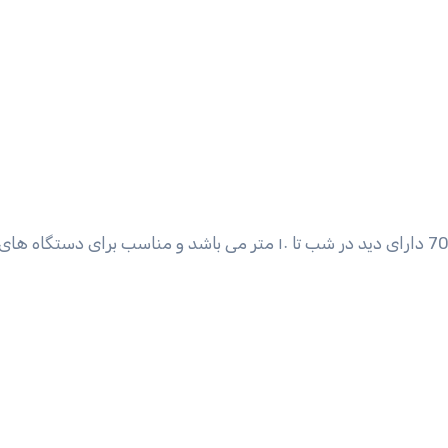
این دوربین دام آنالوگ ، جنس بدنه پلاستیک کیفیت 700tvl دارای دید در شب تا ۱۰ متر می باشد و مناسب برای 