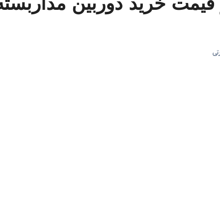
یمت خرید دوربین مداربسته
تی