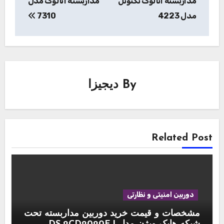
مداربسته آنالوگ تکنوتل
مداربسته آنالوگ مدل
مدل 4223
7310
By
دیجیزا
Related Post
دوربین امنیتی و نظارتی
مشخصات و قیمت خرید دوربین مداربسته تحت