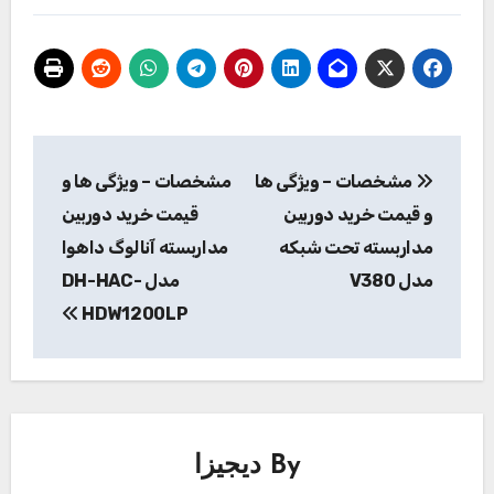
راهبری
مشخصات – ویژگی ها
مشخصات – ویژگی ها و
نوشته
و قیمت خرید دوربین
قیمت خرید دوربین
مداربسته تحت شبکه
مداربسته آنالوگ داهوا
مدل V380
مدل DH-HAC-
HDW1200LP
By
دیجیزا