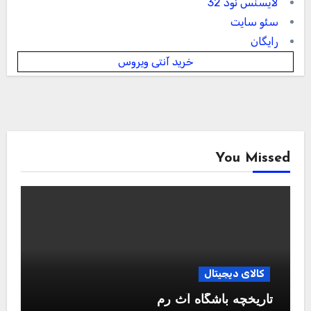
لایسنس نود 32
سئو سایت
رایگان
خرید آنتی ویروس
You Missed
کالای دیجیتال
تاریخچه باشگاه آث رم