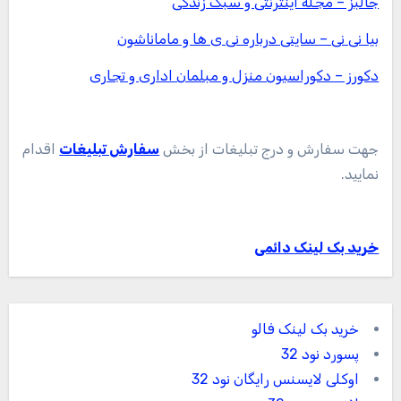
جالبز – مجله اینترنتی و سبک زندگی
بیا نی نی – سایتی درباره نی ی ها و ماماناشون
دکورز – دکوراسیون منزل و مبلمان اداری و تجاری
جهت سفارش و درج تبلیغات از بخش
سفارش تبلیغات
اقدام
نمایید.
خرید بک لینک دائمی
خرید بک لینک فالو
پسورد نود 32
اوکلی لایسنس رایگان نود 32