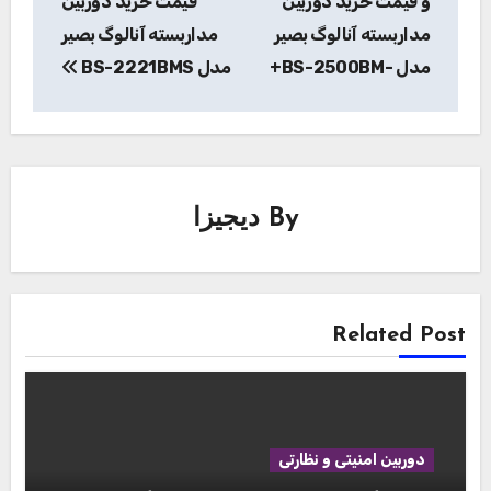
و قیمت خرید دوربین
قیمت خرید دوربین
مداربسته آنالوگ بصیر
مداربسته آنالوگ بصیر
مدل -BS-2500BM+
مدل BS-2221BMS
By
دیجیزا
Related Post
دوربین امنیتی و نظارتی