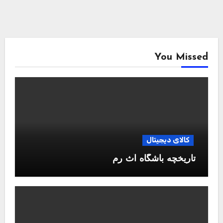
You Missed
کالای دیجیتال
تاریخچه باشگاه آث رم