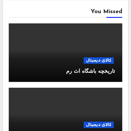
You Missed
کالای دیجیتال
تاریخچه باشگاه آث رم
کالای دیجیتال