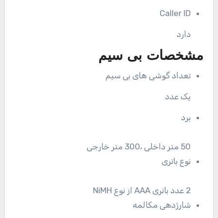
Caller ID
دارد
مشخصات بی سیم
تعداد گوشی های بی سیم
یک عدد
برد
50 متر داخلی ،300 متر خارجی
نوع باتری
2 عدد باتری AAA از نوع NiMH
شارژدهی مکالمه