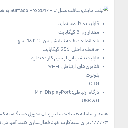
قابلیت مکالمه:
ندارد
مقدار رم:
8 گیگابایت
بازه اندازه صفحه نمایش:
بین 10 تا 13 اینچ
حافظه داخلی:
256 گیگابایت
قابلیت پشتیبانی از سیم کارت:
ندارد
فناوری‌های ارتباطی:
Wi-Fi
بلوتوث
OTG
درگاه ارتباطی:
Mini DisplayPort
USB 3.0
هشدار سامانه همتا: حتما در زمان تحویل دستگاه، به کم
#7777*، برای سیم‌کارت خود فعال‌سازی کنید. آموزش تصویری در آدرس اینترنتی hmti.ir/05