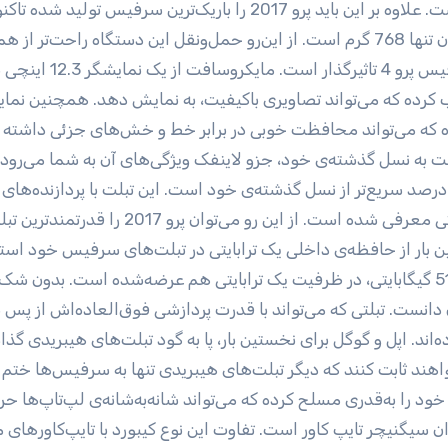
نمی‌شود. طول و عرض پرو 2017 دقیقا مشابه با پرو 4 است. علاوه بر این باید پرو 2017 را باریک‌ترین سرفیس تولید شده
دانست. این تبلت تنها 8.5 میلی‌متر ضخامت دارد و وزن آن تنها 768 گرم است. از این‌رو حمل‌ونقل این دستگاه راحت‌تر
صورت می‌گیرد. در زمینه‌ی نمایشگر، پرو 2017 مانند سرفیس پرو 4 تاثیرگذار است. مایکروسافت از یک نمایشگ
محصول انتخاب کرده که می‌تواند تصاویری باکیفیت، به نمایش دهد. همچنین نم
فظ و باریک گوریلا گلس 4 پوشانده شده که می‌تواند محافظت خوبی در برابر خط و خش‌های جزئی داشت
به نسل گذشته‌ی خود، جزو لاینفک ویژگی‌های آن به شما می‌رود.
i7، Core-i5 و Core m3 و حافظه‌ی رم 4، 8 و 16 گیگابایتی معرفی شده است. از این رو می‌توان پرو 2017 را قدرت
 بار از حافظه‌ی داخلی یک ترابایتی در تبلت‌های سرفیس خود است
کرده است. پرو 2017 علاوه بر حافظه‌های 128، 256 و 512 گیگابایتی، در ظرفیت یک ترابایتی هم عرضه‌شده است. بدون 
ریدی جهان دانست. تبلتی که می‌تواند با قدرت پردازشی فوق‌العاده‌اش از پس ن
‌اند. اپل و گوگل برای نخستین بار، پا به گود تبلت‌های هیبریدی گذاش
لت‌های آیپد پرو و پیکسل C خود می‌خواهند ثابت کنند که دیگر تبلت‌های هیبریدی تنها به سرفیس‌ها ختم
را به‌قدری مسلح کرده که می‌تواند شانه‌به‌شانه‌ی لپ‌تاپ‌ها حر
 سیگنیچر تایپ کاور است. تفاوت این نوع کیبورد با تایپ‌کاورهای