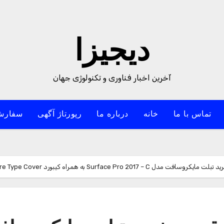
دیجیزا
آخرین اخبار فناوری و تکنولوژی جهان
تماس با ما
خانه
درباره ما
رپورتاژ آگهی
سفارش
مراه کیبورد Burgundy Signature Type Cover – ظرفیت 256 گیگابایت