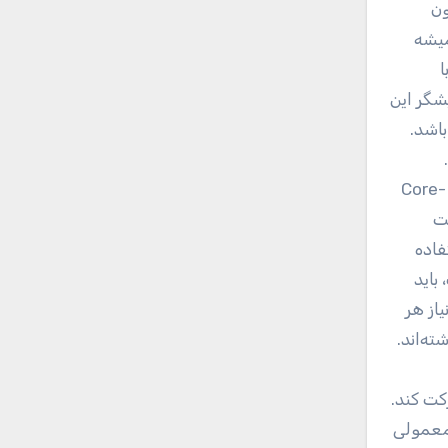
 تاکنون
 از همیشه
ر 12.3 اینچی با
ایشگر این
ه باشد.
سرفیس پرو 2017 هم از این ویژگی مستثنی نیست و 30 درصد سریع‌تر از نسل گذشته‌ی خود است. این تبلت با پردازنده‌های Core-
مندترین تبلت
فاده
شک، باید
یاز هر
ته‌اند.
کت کند.
 معمولی