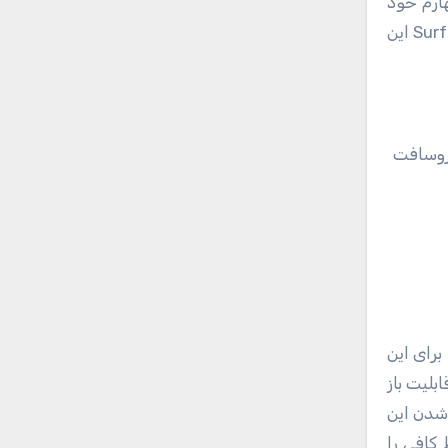
ابه نسل چهارم خود
بوده و این روند حفظ اصالت ظاهری در تمامی محصولات مایکروسافت دیده می شود. در زمان رو نمایی از Surface Pro 2017 این
س های مایکروسافت
بلیت باز
ز شدن این
 کافی را