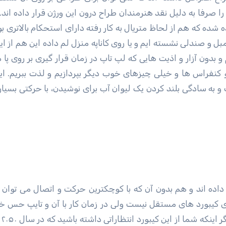
اح Surface Pro 2017 این قابلیت را صرفا به دلیل نقد هنرمندان طراح درون این ورژن قرار داده ا
استفاده شده که هم از لحاظ متریال به کار رفته دارای استحکام بالاتری 
مبل و صندلی نشسته ایم و یا روی کاناپه منزل لم داده این هم از ای
بدون آزار و اذیت هایی که لپ تاپ در زمان قرار گیری بر روی پا م
و کنفراس ها و خیلی چیزهای خوب دیگر بپردازیم و لذت ببریم. این
اری شده است و به سادگی بلند کردن یک لیوان آب برای نوشیدن، با حرکتی بسیار 
ورد به جاداری کیبورد های مستقل نیست ولی در زمان کار با آن و تایپ حس خ
شما ان