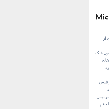
Mic
 از
بدون شک،
ت‌های
و 2017 را رونمایی کرد.
فته تبلت سرفیس
.
ون سرفیس
ا ختم