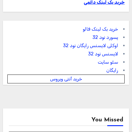
خرید بک لینک دائمی
خرید بک لینک فالو
پسورد نود 32
اوکلی لایسنس رایگان نود 32
لایسنس نود 32
سئو سایت
رایگان
خرید آنتی ویروس
You Missed