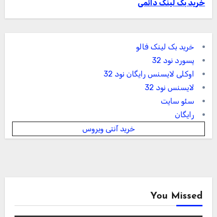
خرید بک لینک دائمی
خرید بک لینک فالو
پسورد نود 32
اوکلی لایسنس رایگان نود 32
لایسنس نود 32
سئو سایت
رایگان
خرید آنتی ویروس
You Missed