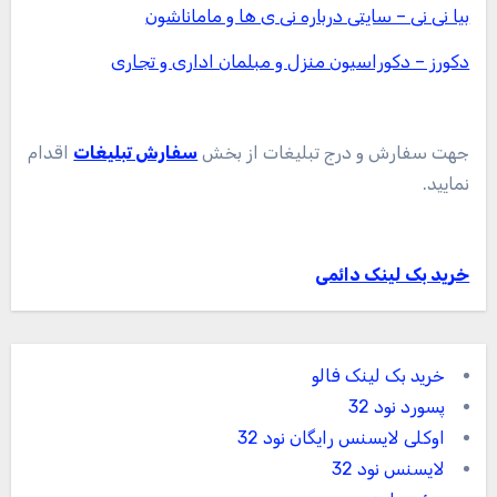
بیا نی نی – سایتی درباره نی ی ها و ماماناشون
دکورز – دکوراسیون منزل و مبلمان اداری و تجاری
جهت سفارش و درج تبلیغات از بخش
سفارش تبلیغات
اقدام
نمایید.
خرید بک لینک دائمی
خرید بک لینک فالو
پسورد نود 32
اوکلی لایسنس رایگان نود 32
لایسنس نود 32