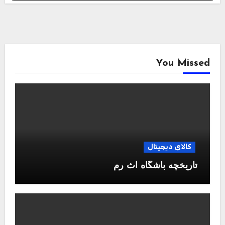
You Missed
کالای دیجیتال
تاریخچه باشگاه آث رم