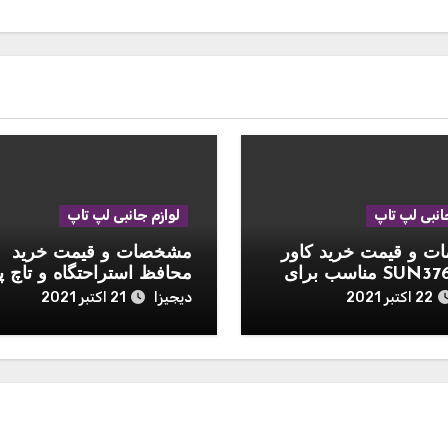
انبی لپ تاپ
لوازم جانبی لپ تاپ
 و قیمت خرید کاور
مشخصات و قیمت خرید
مدل SUN3765 مناسب برای
محافظ استراحتگاه و تاچ پ
اینچی 2020
موشی مدل Palmguard
دیجیزا
22 اکتبر 2021
21 اکتبر 2021
مناسب برای مک بوک 13 اینچی