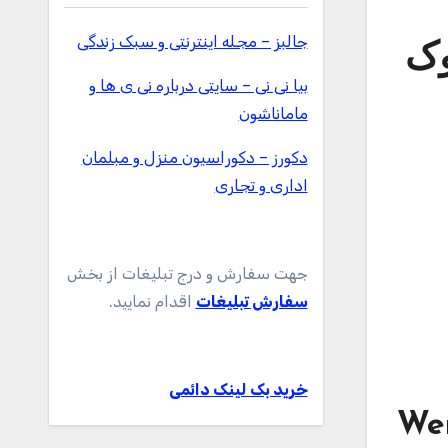
جالبز – مجله اینترنتی و سبک زندگی
ک بوک
بیا نی نی – سایتی درباره نی ی ها و
ماماناشون
دکورز – دکوراسیون منزل و مبلمان
اداری و تجاری
جهت سفارش و درج تبلیغات از بخش
سفارش تبلیغات
اقدام نمایید.
خرید بک لینک دائمی
Wen