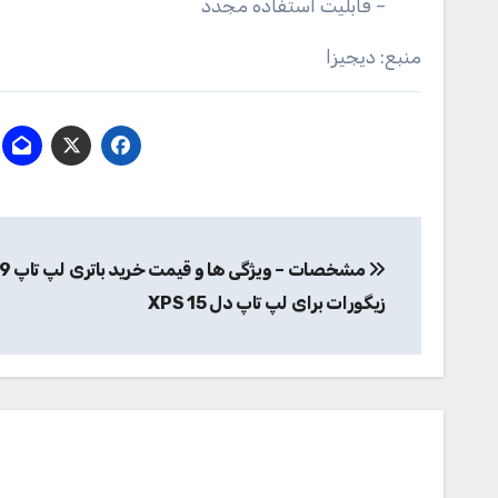
– قابلیت استفاده مجدد
منبع: دیجیزا
راهبری
نوشته
زیگورات برای لپ تاپ دل XPS 15