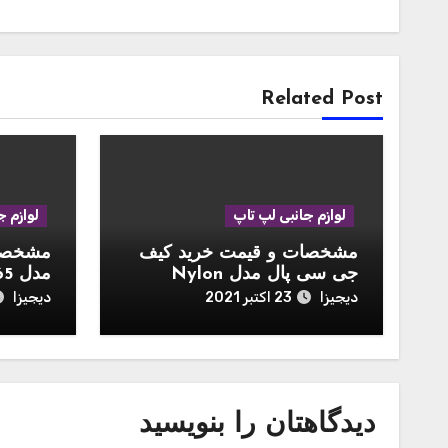
Related Post
لوازم جانبی لپ تاپ
لوازم ج
مشخصات و قیمت خرید کیف
مشخصات
جی سی پال مدل Nylon
Business مناسب برای لپ تاپ
مک بوک ایر 13 
دیجیزا
دیجیزا
23 اکتبر 2021
اپل مک بوک 15 اینچ
دیدگاهتان را بنویسید