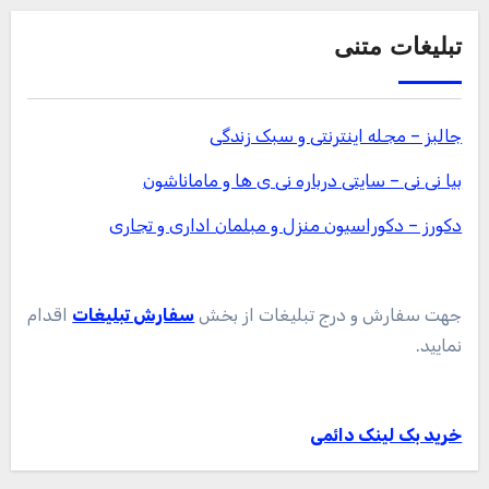
تبلیغات متنی
جالبز – مجله اینترنتی و سبک زندگی
بیا نی نی – سایتی درباره نی ی ها و ماماناشون
دکورز – دکوراسیون منزل و مبلمان اداری و تجاری
جهت سفارش و درج تبلیغات از بخش
سفارش تبلیغات
اقدام
نمایید.
خرید بک لینک دائمی