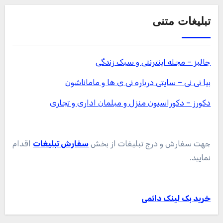
تبلیغات متنی
جالبز – مجله اینترنتی و سبک زندگی
بیا نی نی – سایتی درباره نی ی ها و ماماناشون
دکورز – دکوراسیون منزل و مبلمان اداری و تجاری
جهت سفارش و درج تبلیغات از بخش
سفارش تبلیغات
اقدام
نمایید.
خرید بک لینک دائمی