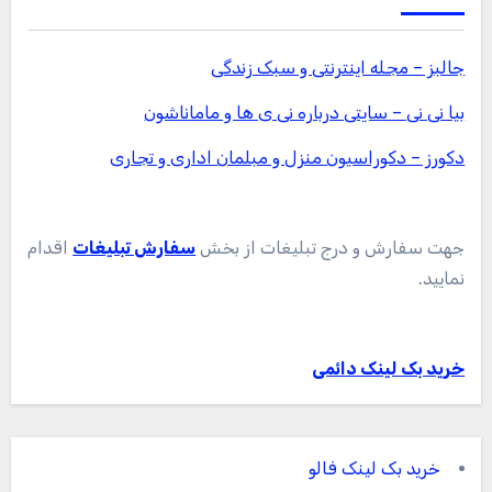
جالبز – مجله اینترنتی و سبک زندگی
بیا نی نی – سایتی درباره نی ی ها و ماماناشون
دکورز – دکوراسیون منزل و مبلمان اداری و تجاری
جهت سفارش و درج تبلیغات از بخش
سفارش تبلیغات
اقدام
نمایید.
خرید بک لینک دائمی
خرید بک لینک فالو