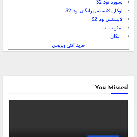
پسورد نود 32
اوکلی لایسنس رایگان نود 32
لایسنس نود 32
سئو سایت
رایگان
خرید آنتی ویروس
You Missed