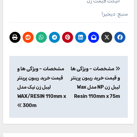
اتیکت قیمت زن
منبع: دیجیزا
راهبری
مشخصات – ویژگی ها
مشخصات – ویژگی ها و
نوشته
و قیمت خرید ریبون پرینتر
قیمت خرید ریبون پرینتر
لیبل زن NP مدل Wax
لیبل زن نیک مدل
WAX/RESIN 110mm x
Resin 110mm x 75m
300m