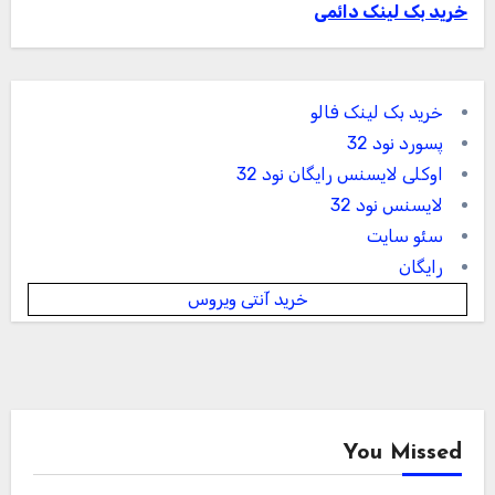
خرید بک لینک دائمی
خرید بک لینک فالو
پسورد نود 32
اوکلی لایسنس رایگان نود 32
لایسنس نود 32
سئو سایت
رایگان
خرید آنتی ویروس
You Missed