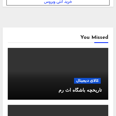
خرید آنتی ویروس
You Missed
کالای دیجیتال
تاریخچه باشگاه آث رم