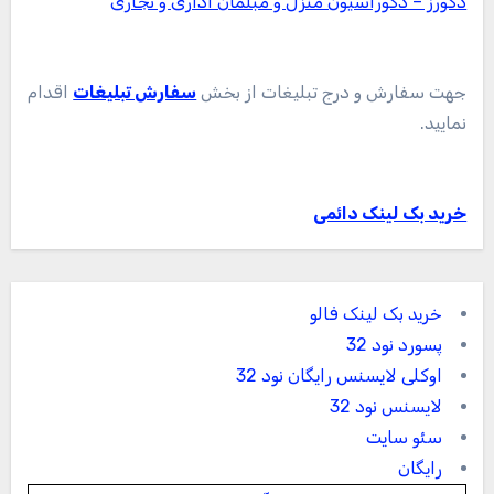
دکورز – دکوراسیون منزل و مبلمان اداری و تجاری
جهت سفارش و درج تبلیغات از بخش
سفارش تبلیغات
اقدام
نمایید.
خرید بک لینک دائمی
خرید بک لینک فالو
پسورد نود 32
اوکلی لایسنس رایگان نود 32
لایسنس نود 32
سئو سایت
رایگان