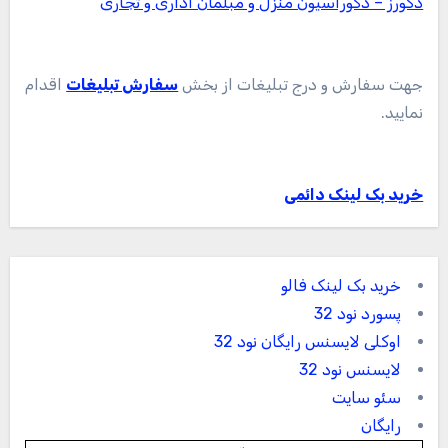
دکورز – دکوراسیون منزل و مبلمان اداری و تجاری
جهت سفارش و درج تبلیغات از بخش
سفارش تبلیغات
اقدام
نمایید.
خرید بک لینک دائمی
خرید بک لینک فالو
پسورد نود 32
اوکلی لایسنس رایگان نود 32
لایسنس نود 32
سئو سایت
رایگان