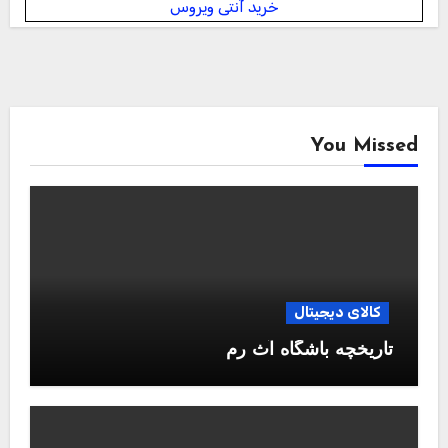
خرید آنتی ویروس
You Missed
کالای دیجیتال
تاریخچه باشگاه آث رم