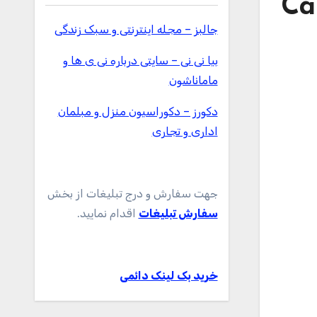
 بازی گردو Call Of
جالبز – مجله اینترنتی و سبک زندگی
بیا نی نی – سایتی درباره نی ی ها و
ماماناشون
دکورز – دکوراسیون منزل و مبلمان
اداری و تجاری
جهت سفارش و درج تبلیغات از بخش
سفارش تبلیغات
اقدام نمایید.
خرید بک لینک دائمی