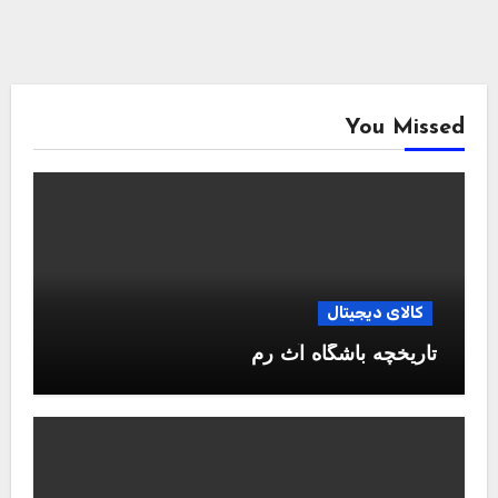
You Missed
کالای دیجیتال
تاریخچه باشگاه آث رم