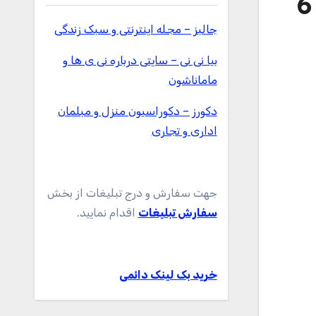
مشخصات – ویژگی ها و قیمت خرید باتری یوبی سل 6
جالبز – مجله اینترنتی و سبک زندگی
بیا نی نی – سایتی درباره نی ی ها و
ماماناشون
دکورز – دکوراسیون منزل و مبلمان
اداری و تجاری
جهت سفارش و درج تبلیغات از بخش
سفارش تبلیغات
اقدام نمایید.
خرید بک لینک دائمی