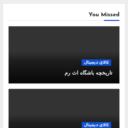
You Missed
کالای دیجیتال
تاریخچه باشگاه آث رم
کالای دیجیتال