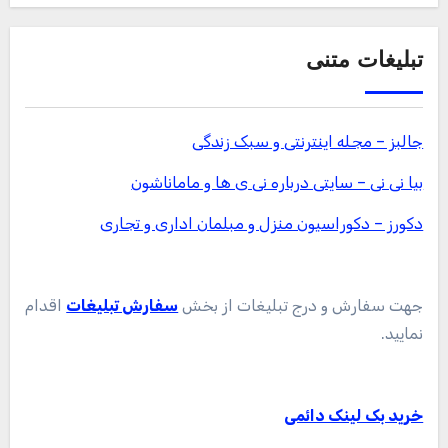
تبلیغات متنی
جالبز – مجله اینترنتی و سبک زندگی
بیا نی نی – سایتی درباره نی ی ها و ماماناشون
دکورز – دکوراسیون منزل و مبلمان اداری و تجاری
جهت سفارش و درج تبلیغات از بخش
سفارش تبلیغات
اقدام
نمایید.
خرید بک لینک دائمی