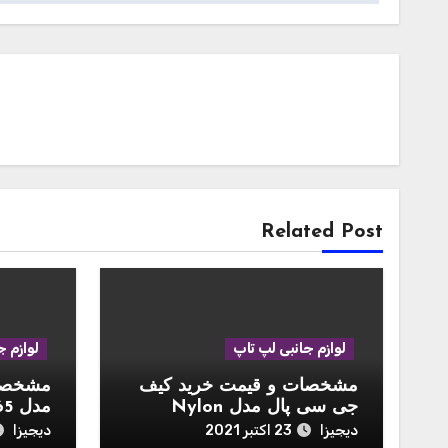
Related Post
لوازم جانبی لپ تاپ
لوازم ج
مشخصات و قیمت خرید کیف
مشخصات
جی سی پال مدل Nylon
Business مناسب برای لپ تاپ
مک بوک ایر 13 
دیجیزا
دیجیزا
23 اکتبر 2021