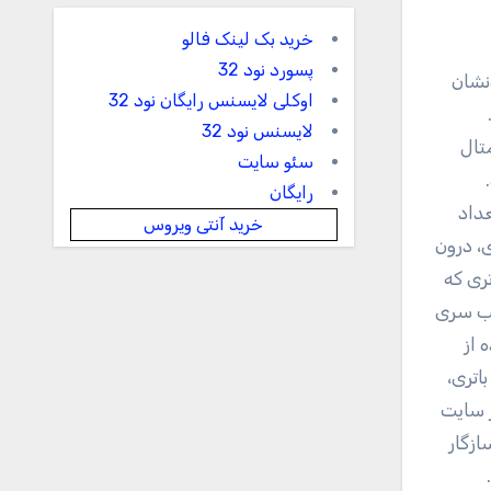
خرید بک لینک فالو
پسورد نود 32
نشان
اوکلی لایسنس رایگان نود 32
لایسنس نود 32
تال
سئو سایت
رایگان
داد
خرید آنتی ویروس
، درون
تری که
کیب سری
 از
اتری،
ر سایت
ازگار