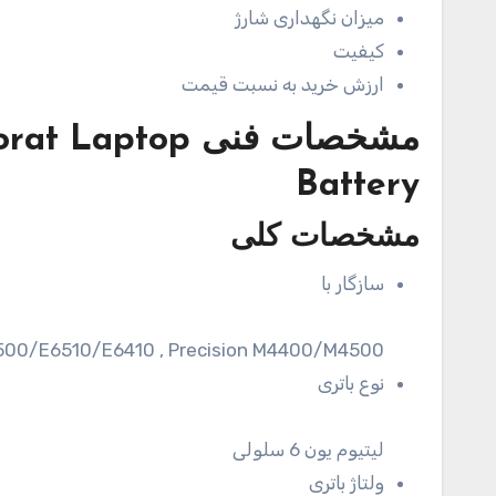
میزان نگهداری شارژ
کیفیت
ارزش خرید به نسبت قیمت
مشخصات فنی
orat Laptop
Battery
مشخصات کلی
سازگار با
6500/E6510/E6410 , Precision M4400/M4500
نوع باتری
لیتیوم یون 6 سلولی
ولتاژ باتری