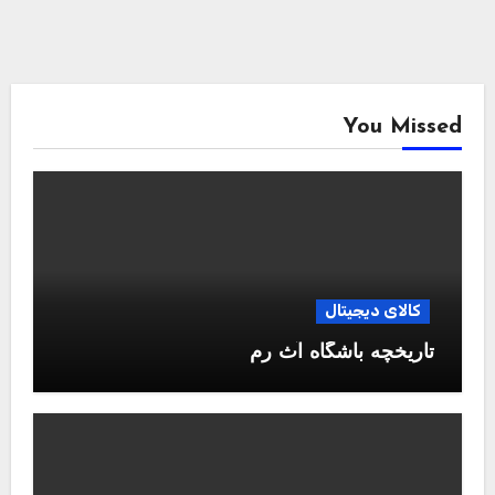
You Missed
کالای دیجیتال
تاریخچه باشگاه آث رم