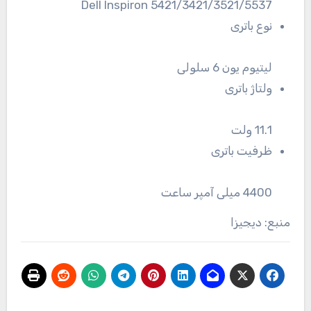
Dell Inspiron 5421/3421/3521/5537
نوع باتری
لیتیوم یون 6 سلولی
ولتاژ باتری
11.1 ولت
ظرفیت باتری
4400 میلی آمپر ساعت
منبع: دیجیزا