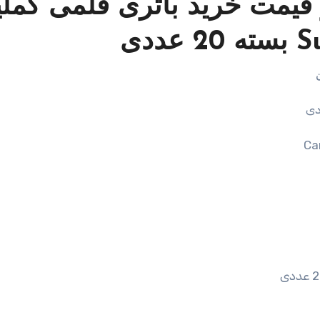
یمت خرید باتری قلمی کملی
C