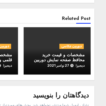
Related Post
دوربین عکاسی
دوربین
مشخصات و قیمت خرید
مشخصات
محافظ صفحه نمایش دوربین
قلمی و
مدل Normal مناسب برای
igi Alkaline
دیجیزا
دیجیزا
27 نوامبر 2021
دوربین عکاسی نیکون D700
دیدگاهتان را بنویسید
نشانی ایمیل شما منتشر نخواهد شد.
بخش‌های موردنیاز ع