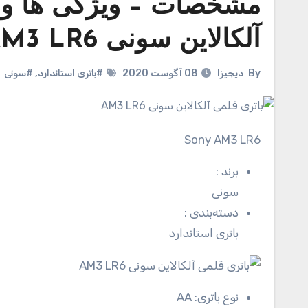
مشخصات – ویژگی ها و 
آلکالاین سونی AM3 LR6
By
دیجیزا
08 آگوست 2020
#باتری استاندارد
,
#سونی
Sony AM3 LR6
برند
:
سونی
دسته‌بندی
:
باتری استاندارد
نوع باتری:
AA