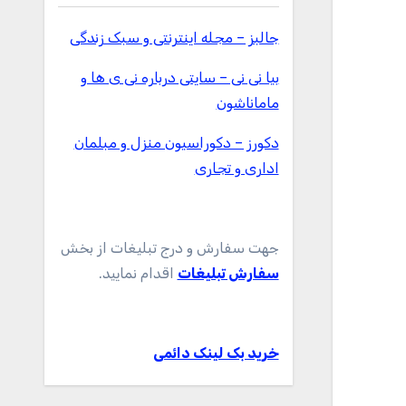
جالبز – مجله اینترنتی و سبک زندگی
بیا نی نی – سایتی درباره نی ی ها و
ماماناشون
دکورز – دکوراسیون منزل و مبلمان
اداری و تجاری
جهت سفارش و درج تبلیغات از بخش
سفارش تبلیغات
اقدام نمایید.
خرید بک لینک دائمی